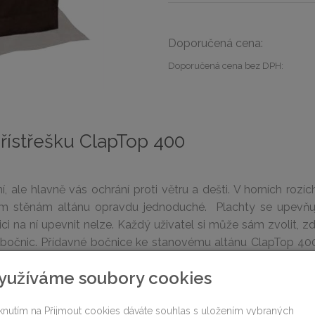
Doporučená cena:
Doporučená cena bez DPH:
ístřešku ClapTop 400
 ale hlavně vás ochrání proti větru a dešti. V horních roz
ým stěnám altánu opravdu jednoduché. Plachty se upevňují 
nici na ní upevnit nelze. Každý uživatel si může sám zvolit,
 bočnic. Přídavné bočnice ke stanovému altánu ClapTop 4
yužíváme soubory cookies
cí stanový altán ClapTop 400:
iknutím na Přijmout cookies dáváte souhlas s uložením vybraných