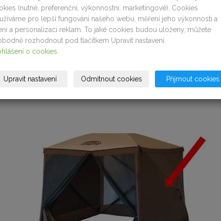
okies (nutné, preferenční, výkonnostní, marketingové). Cookies
užíváme pro lepší fungování našeho webu, měření jeho výkonnosti a
lení a personalizaci reklam. To jaké cookies budou uloženy, můžete
obodně rozhodnout pod tlačítkem Upravit nastavení.
ohlášení o cookies.
Upravit nastavení
Odmítnout cookies
Přijmout cookies