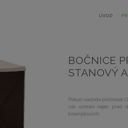
ÚVOD
PR
BOČNICE P
STANOVÝ A
Pokud vlastníte přístřešek 
vás ochrání nejen před 
kolemjdoucích.