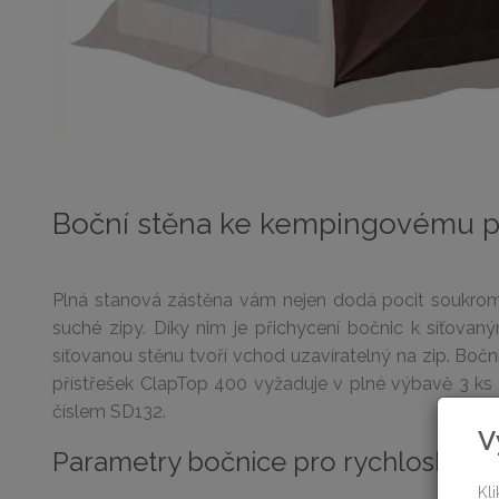
Boční stěna ke kempingovému př
Plná stanová zástěna vám nejen dodá pocit soukromí,
suché zipy. Díky nim je přichycení bočnic k síťovan
síťovanou stěnu tvoří vchod uzavíratelný na zip. Boč
přístřešek ClapTop 400 vyžaduje v plné výbavě 3 ks
číslem SD132.
V
Parametry bočnice pro rychloskláda
Kl