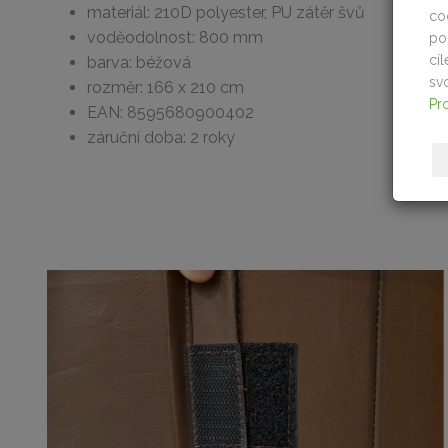
materiál: 210D polyester, PU zátěr švů
co
voděodolnost: 800 mm
po
cí
barva: béžová
sv
rozměr: 166 x 210 cm
Pr
EAN: 8595680900402
záruční doba: 2 roky