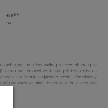
499 Kč
412
ích plachty jsou umístěny háčky, po celém obvodu pak
zvenku na kteroukoli ze tří stěn přístřešku. Čtvrtou
 zda bočnice potřebuje a v jakém množství. Kempinkový
00 můžete zakoupit také v balení po dvou kusech pod